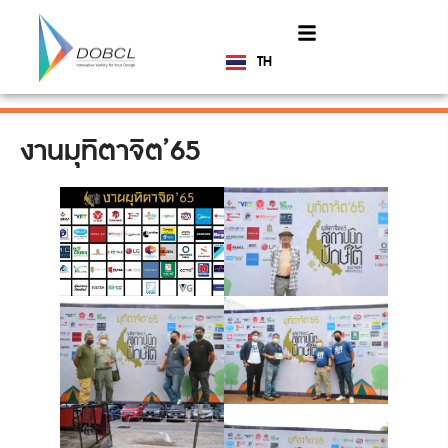
TH
EN
งานมุทิตาจิต’65