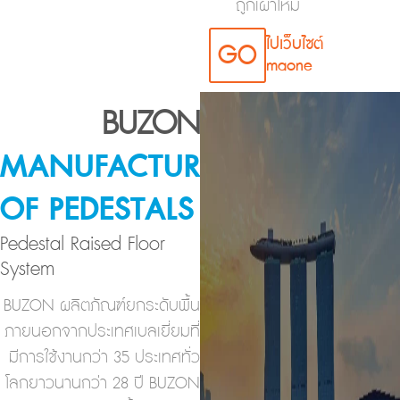
ถูกเผาไหม้
ไปเว็บไซต์
GO
maone
BUZON
MANUFACTURER
OF PEDESTALS
Pedestal Raised Floor
System
BUZON ผลิตภัณฑ์ยกระดับพื้น
ภายนอกจากประเทศเบลเยี่ยมที่
มีการใช้งานกว่า 35 ประเทศทั่ว
โลกยาวนานกว่า 28 ปี BUZON