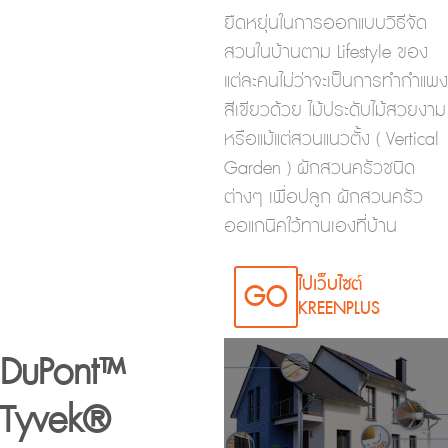
ยืดหยุ่นในการออกแบบวิธีจัด
สวนในบ้านตาม Lifestyle ของ
แต่ละคนไม่ว่าจะเป็นการทำกำแพง
สีเขียวด้วย ไม้ประดับไม้สวยงาม
หรือแม้แต่สวนแนวตั้ง ( Vertical
Garden ) ผักสวนครัวชนิด
ต่างๆ เพื่อปลูก ผักสวนครัว
ออแกนิคใว้ทานเองที่บ้าน
ไปเว็บไซต์
GO
KREENPLUS
DuPont™
Tyvek®