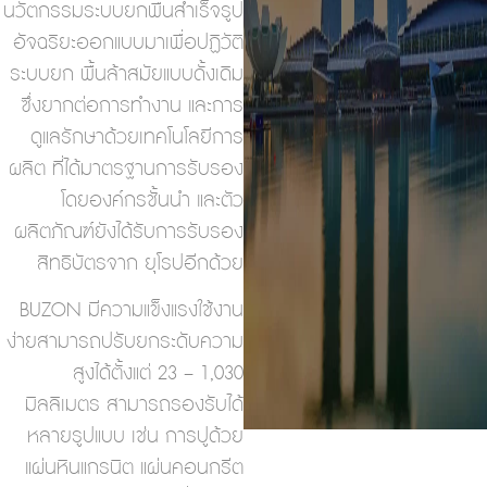
นวัตกรรมระบบยกพื้นสำเร็จรูป
อัจฉริยะออกแบบมาเพื่อปฏิวัติ
ระบบยก พื้นล้าสมัยแบบดั้งเดิม
ซึ่งยากต่อการทำงาน และการ
ดูแลรักษาด้วยเทคโนโลยีการ
ผลิต ที่ได้มาตรฐานการรับรอง
โดยองค์กรชั้นนำ และตัว
ผลิตภัณฑ์ยังได้รับการรับรอง
สิทธิบัตรจาก ยุโรปอีกด้วย
BUZON มีความแข็งแรงใช้งาน
ง่ายสามารถปรับยกระดับความ
สูงได้ตั้งแต่ 23 – 1,030
มิลลิเมตร สามารถรองรับได้
หลายรูปแบบ เช่น การปูด้วย
แผ่นหินแกรนิต แผ่นคอนกรีต