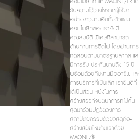
คอมโพสิททำให้ MAONE/FR ได้
รับความไว้วางใจจากผู้ใช้มา
อย่างยาวนานอีกทั้งตัวแผ่น
คอมโพสิทของเรายังมี
คุณสมบัติ พิเศษที่สามารถ
ต้านทานการติดไฟ โดยผ่านการ
ทดสอบตามมาตรฐานสากล และ
มีการรับ ประกันนานถึง 15 ปี
พร้อมด้วยทีมงานมืออาชีพ และ
การบริการที่เป็นเลิศ เรายินดีที่
ได้เป็นส่วน หนึ่งในการ
สร้างสรรค์จินตนาการที่ไม่สิ้น
สุดมาร่วมปฏิวัติวงการ
สถาปัตยกรรมด้วยวัสดุก่อ-
สร้างสมัยใหม่กับเราด้วย
MAONE/fR