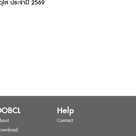
วุโส ประจำปี 2569
DOBCL
Help
bout
Contact
ownload