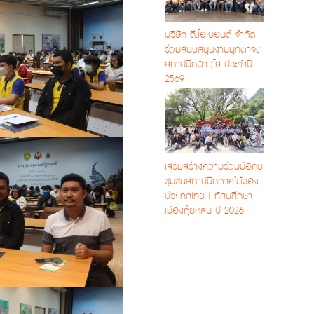
บริษัท ดี.โอ.บอนด์ จำกัด
ร่วมสนับสนุนงานมุทิตาจิต
สถาปนิกอาวุโส ประจำปี
2569
เสริมสร้างความร่วมมือกับ
ชุมชนสถาปนิกภาคใต้ของ
ประเทศไทย | ทัศนศึกษา
เมืองกุ้ยหลิน ปี 2026