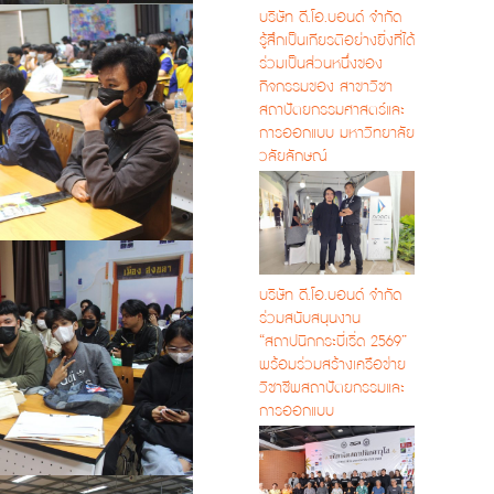
บริษัท ดี.โอ.บอนด์ จำกัด
รู้สึกเป็นเกียรติอย่างยิ่งที่ได้
ร่วมเป็นส่วนหนึ่งของ
กิจกรรมของ สาขาวิชา
สถาปัตยกรรมศาสตร์และ
การออกแบบ มหาวิทยาลัย
วลัยลักษณ์
บริษัท ดี.โอ.บอนด์ จำกัด
ร่วมสนับสนุนงาน
“สถาปนิกกระบี่เริ่ด 2569”
พร้อมร่วมสร้างเครือข่าย
วิชาชีพสถาปัตยกรรมและ
การออกแบบ