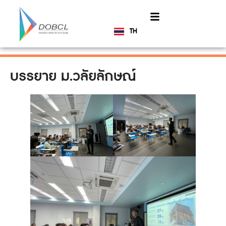
TH
EN
บรรยาย ม.วลัยลักษณ์