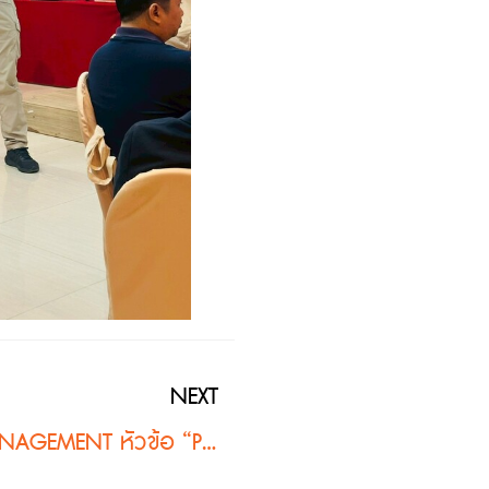
NEXT
CUD4S TALK SERIES: DESIGN & MANAGEMENT หัวข้อ “Project & Resource Management in Landscape Architecture”