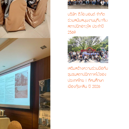
บริษัท ดี.โอ.บอนด์ จำกัด
ร่วมสนับสนุนงานมุทิตาจิต
สถาปนิกอาวุโส ประจำปี
2569
เสริมสร้างความร่วมมือกับ
ชุมชนสถาปนิกภาคใต้ของ
ประเทศไทย | ทัศนศึกษา
เมืองกุ้ยหลิน ปี 2026