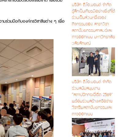
อสร้างที่เป็นมิตรต่อธรรมชาติ เพื่อร่วม
บริษัท ดี.โอ.บอนด์ จำกัด
รู้สึกเป็นเกียรติอย่างยิ่งที่ได้
ร่วมเป็นส่วนหนึ่งของ
ามร่วมมือกับองค์กรวิชาชีพต่าง ๆ เพื่อ
กิจกรรมของ สาขาวิชา
สถาปัตยกรรมศาสตร์และ
การออกแบบ มหาวิทยาลัย
วลัยลักษณ์
บริษัท ดี.โอ.บอนด์ จำกัด
ร่วมสนับสนุนงาน
“สถาปนิกกระบี่เริ่ด 2569”
พร้อมร่วมสร้างเครือข่าย
วิชาชีพสถาปัตยกรรมและ
การออกแบบ