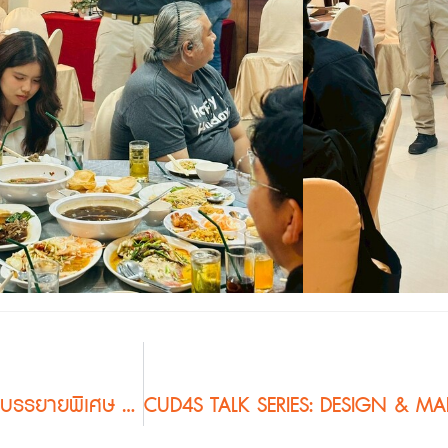
บริษัท ดี.โอ.บอนด์ จำกัด สนับสนุนกิจกรรมบรรยายพิเศษ “อนาคตการออกแบบพื้นที่สาธารณะ”