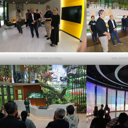
IMG_20250502_140729_00_007.jpg
IMG_2025050