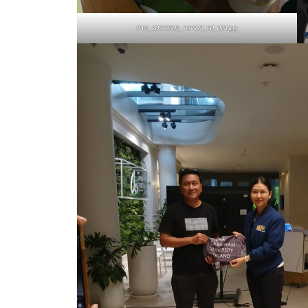
IMG_20250502_161923_00_024.jpg