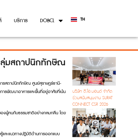
TH
์
บริการ
DOBCL
EN
ลุ่มสถาปนิกทักษิณ
ารสถาปนิกทักษิณ ศูนย์สุราษฎร์ธานี-
บริษัท ดี.โอ.บอนด์ จำกัด
การพัฒนาอาคารและพื้นที่อยู่อาศัยที่เน้น
ร่วมสนับสนุนงาน SURAT
CONNECT CSR 2026
วิตของผู้คนกับธรรมชาติอย่างกลมกลืน โดย
มรู้และแนวทางปฏิบัติด้านการออกแบบ