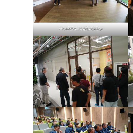
IMG_20250502_162039_00_025.jpg