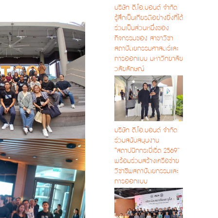
บริษัท ดี.โอ.บอนด์ จำกัด
รู้สึกเป็นเกียรติอย่างยิ่งที่ได้
ร่วมเป็นส่วนหนึ่งของ
กิจกรรมของ สาขาวิชา
สถาปัตยกรรมศาสตร์และ
การออกแบบ มหาวิทยาลัย
วลัยลักษณ์
บริษัท ดี.โอ.บอนด์ จำกัด
ร่วมสนับสนุนงาน
“สถาปนิกกระบี่เริ่ด 2569”
พร้อมร่วมสร้างเครือข่าย
วิชาชีพสถาปัตยกรรมและ
การออกแบบ