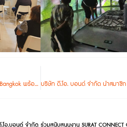
กลุ่มสถาปนิกปักษ์ใต้เยี่ยมชมโครงการ One Bangkok พร้อมเรียนรู้การใช้ระบบฐานปรับระดับ Buzon ในงานลานน้ำพุ
 ดี.โอ.บอนด์ จำกัด ร่วมสนับสนุนงาน SURAT CONNECT