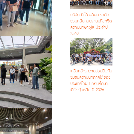
บริษัท ดี.โอ.บอนด์ จำกัด
ร่วมสนับสนุนงานมุทิตาจิต
สถาปนิกอาวุโส ประจำปี
2569
เสริมสร้างความร่วมมือกับ
ชุมชนสถาปนิกภาคใต้ของ
ประเทศไทย | ทัศนศึกษา
เมืองกุ้ยหลิน ปี 2026