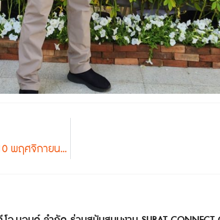
ประมวลภาพกิจกรรม “Mongolia Trip” 5–10 พฤศจิกายน 2568