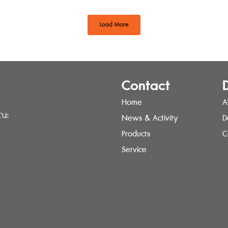
Load More
Contact
Home
A
รณะ
News & Activity
D
Products
C
Service