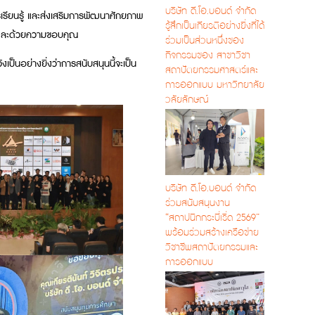
บริษัท ดี.โอ.บอนด์ จำกัด
เรียนรู้ และส่งเสริมการพัฒนาศักยภาพ
รู้สึกเป็นเกียรติอย่างยิ่งที่ได้
รและด้วยความขอบคุณ
ร่วมเป็นส่วนหนึ่งของ
กิจกรรมของ สาขาวิชา
็นอย่างยิ่งว่าการสนับสนุนนี้จะเป็น
สถาปัตยกรรมศาสตร์และ
การออกแบบ มหาวิทยาลัย
วลัยลักษณ์
บริษัท ดี.โอ.บอนด์ จำกัด
ร่วมสนับสนุนงาน
“สถาปนิกกระบี่เริ่ด 2569”
พร้อมร่วมสร้างเครือข่าย
วิชาชีพสถาปัตยกรรมและ
การออกแบบ