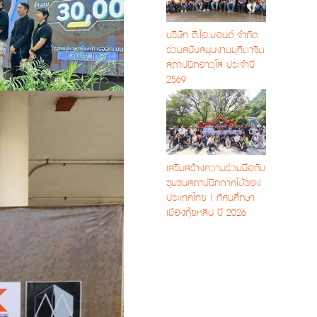
บริษัท ดี.โอ.บอนด์ จำกัด
ร่วมสนับสนุนงานมุทิตาจิต
สถาปนิกอาวุโส ประจำปี
2569
เสริมสร้างความร่วมมือกับ
ชุมชนสถาปนิกภาคใต้ของ
ประเทศไทย | ทัศนศึกษา
เมืองกุ้ยหลิน ปี 2026