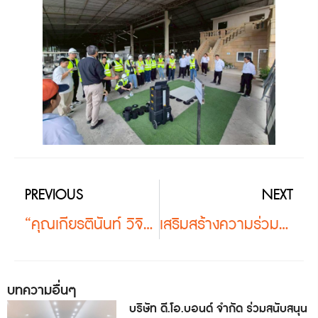
PREVIOUS
NEXT
“คุณเกียรตินันท์ วิจิตรประไพ” นำสถาปนิก อีสาน เยี่ยมชมโครงการที่เลือกใช้ฐานปรับระดับ Buzon ในกรุงเทพฯ
เสริมสร้างความร่วมมือกับชุมชนสถาปนิกภาคใต้ของประเทศไทย | ทัศนศึกษาเมืองกุ้ยหลิน ปี 2026
บทความอื่นๆ
บริษัท ดี.โอ.บอนด์ จำกัด ร่วมสนับสนุน