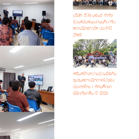
บริษัท ดี.โอ.บอนด์ จำกัด
ร่วมสนับสนุนงานมุทิตาจิต
สถาปนิกอาวุโส ประจำปี
2569
เสริมสร้างความร่วมมือกับ
ชุมชนสถาปนิกภาคใต้ของ
ประเทศไทย | ทัศนศึกษา
เมืองกุ้ยหลิน ปี 2026