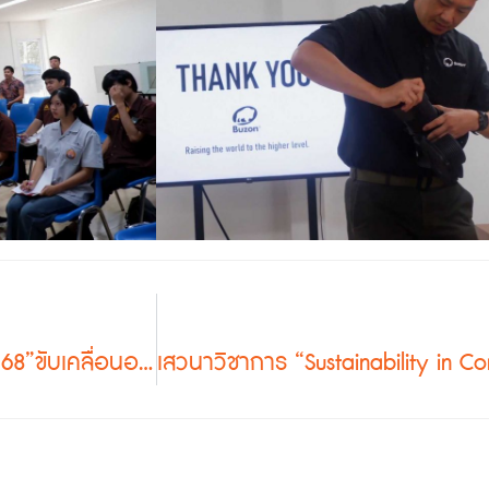
ประมวลภาพกิจกรรมงาน “สถาปนิกบูรพา ’68”ขับเคลื่อนองค์ความรู้สถาปัตยกรรม สู่การพัฒนาเมืองอย่างยั่งยืน