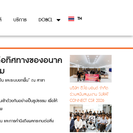
TH
์
บริการ
DOBCL
EN
่คือทิศทางของอนาค
นม
งยืน และระบบยกพื้น” ณ สาขา
บริษัท ดี.โอ.บอนด์ จำกัด
ร่วมสนับสนุนงาน SURAT
CONNECT CSR 2026
้าด้วยกันอย่างเป็นรูปธรรม เพื่อให้
ีพ
าน และการคำนึงถึงผลกระทบต่อสิ่ง