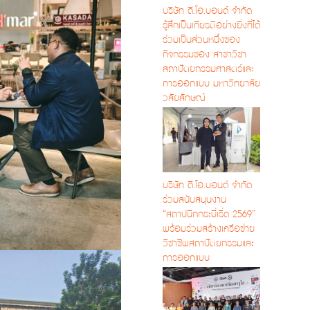
บริษัท ดี.โอ.บอนด์ จำกัด
รู้สึกเป็นเกียรติอย่างยิ่งที่ได้
ร่วมเป็นส่วนหนึ่งของ
กิจกรรมของ สาขาวิชา
สถาปัตยกรรมศาสตร์และ
การออกแบบ มหาวิทยาลัย
วลัยลักษณ์
บริษัท ดี.โอ.บอนด์ จำกัด
ร่วมสนับสนุนงาน
“สถาปนิกกระบี่เริ่ด 2569”
พร้อมร่วมสร้างเครือข่าย
วิชาชีพสถาปัตยกรรมและ
การออกแบบ