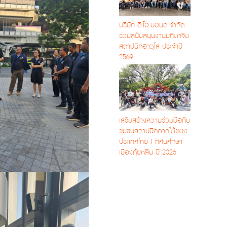
บริษัท ดี.โอ.บอนด์ จำกัด
ร่วมสนับสนุนงานมุทิตาจิต
สถาปนิกอาวุโส ประจำปี
2569
เสริมสร้างความร่วมมือกับ
ชุมชนสถาปนิกภาคใต้ของ
ประเทศไทย | ทัศนศึกษา
เมืองกุ้ยหลิน ปี 2026