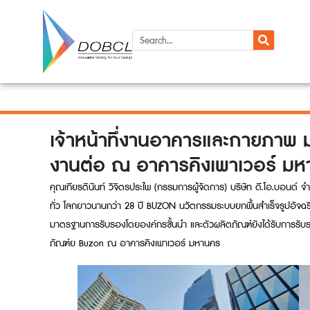
เจ้าหน้าทึ่งานอาคารและกายภาพ ม
งานต่อ ณ อาคารคิงเพาเวอร์ ม
คุณเกียรตินันท์ วิจิตรประไพ (กรรมการผู้จัดการ) บริษัท ดี.โอ.บอนด์
ทั่ว โลกยาวนานกว่า 28 ปี BUZON นวัตกรรมระบบยกพื้นสำเร็จรูปอัจฉริย
มาตรฐานการรับรองโดยองค์กรชั้นนำ และตัวผลิตภัณฑ์ยังได้รับการรับร
ภัณฑ์ย Buzon ณ อาคารคิงเพาเวอร์ มหานคร