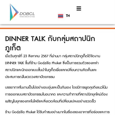
TH
EN
DINNER TALK กับกลุ่มสถาปนิก
ภูเก็ต
เมื่อวันศุกร์ที่ 23 สิงหาคม 2567 ที่ผ่านมา กลุ่มสถาปนิกภูเก็ตได้จัดงาน
DINNER TALK ขึ้นที่ร้าน Godzilla Phuket ซึ่งเป็นการรวมตัวของเหล่า
สถาปนิกและนักออกแบบชั้นนำในภูเก็ตเพื่อแลกเปลี่ยนความคิดเห็นและ
ประสบการณ์ในแวดวงสถาปัตยกรรม
บรรยากาศในงานเป็นไปอย่างอบอุ่นและเป็นกันเอง โดยมีการพูดคุยถึงแนวโน้ม
การออกแบบสถาปัตยกรรมในอนาคต และความท้าทายที่สถาปนิกยุคใหม่ต้อง
เผชิญในยุคของเทคโนโลยีและสิ่งแวดล้อมที่เปลี่ยนแปลงอย่างรวดเร็ว
ร้าน Godzilla Phuket ได้รับคำชมอย่างมากในเรื่องของอาหารที่อร่อยและการ