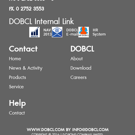
FX. 0 2752 3553
DOBCL Internal Link
Contact
DOBCL
Home
About
News & Activity
Download
Products
Careers
Service
Help
Contact
WWW.DOBCL.COM BY INFO@DOBCL.COM
COPYRIGHT @ 2016 | D.O.BOND COMPANY LIMITED.