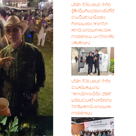
บริษัท ดี.โอ.บอนด์ จำกัด
รู้สึกเป็นเกียรติอย่างยิ่งที่ได้
ร่วมเป็นส่วนหนึ่งของ
กิจกรรมของ สาขาวิชา
สถาปัตยกรรมศาสตร์และ
การออกแบบ มหาวิทยาลัย
วลัยลักษณ์
บริษัท ดี.โอ.บอนด์ จำกัด
ร่วมสนับสนุนงาน
“สถาปนิกกระบี่เริ่ด 2569”
พร้อมร่วมสร้างเครือข่าย
วิชาชีพสถาปัตยกรรมและ
การออกแบบ