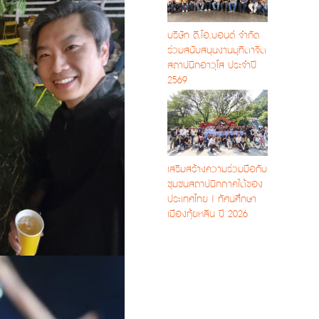
บริษัท ดี.โอ.บอนด์ จำกัด
ร่วมสนับสนุนงานมุทิตาจิต
สถาปนิกอาวุโส ประจำปี
2569
เสริมสร้างความร่วมมือกับ
ชุมชนสถาปนิกภาคใต้ของ
ประเทศไทย | ทัศนศึกษา
เมืองกุ้ยหลิน ปี 2026