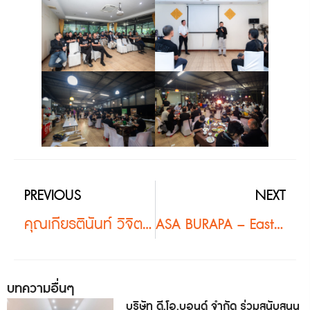
PREVIOUS
NEXT
คุณเกียรตินันท์ วิจิตรประไพ ร่วมแลกเปลี่ยนประสบการณ์กับกลุ่มสถาปนิกทุ่งสง เสริมมุมมองงานวัสดุยุคใหม่
ASA BURAPA – Eastern Cowboy Showdown Party
บทความอื่นๆ
บริษัท ดี.โอ.บอนด์ จำกัด ร่วมสนับสนุน