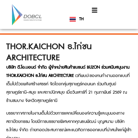
TH
EN
THOR.KAICHON ธ.ไก่ชน
ARCHITECTURE
บริษัท ดี.โอ.บอนด์ จำกัด ผู้จำหน่ายสินค้าแบรนด์ BUZON ร่วมสนับสนุนงาน
THOR.KAICHON ธ.ไก่ชน ARCHITECTURE
เวทีพบปะของคนทำงานออกแบบที่
เต็มไปด้วยพลังสร้างสรรค์ จัดโดยกลุ่มสุราษฎร์คอนเนค ร่วมกับศูนย์
สุราษฎร์ธานี–สมุย และสถาปนิกสมุย เมื่อวันเสาร์ที่ 21 กุมภาพันธ์ 2569 ณ
ร้านชมบาง จังหวัดสุราษฎร์ธานี
บรรยากาศภายในงานเต็มไปด้วยการแลกเปลี่ยนองค์ความรู้และมุมมองทาง
สถาปัตยกรรม โดยมีการบรรยายพิเศษจากคุณธนพัฒน์ บุญสนาม บริษัท
ธ.ไก่ชน จำกัด ถ่ายทอดประสบการณ์และแนวคิดการออกแบบที่น่าสนใจแก่ผู้เข้า