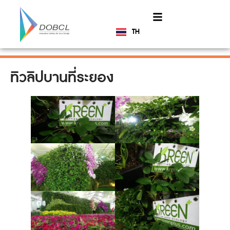
TH
EN
ทิวลิปบานที่ระยอง