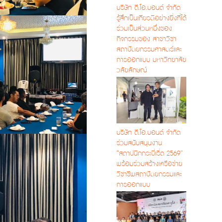
บริษัท ดี.โอ.บอนด์ จำกัด
รู้สึกเป็นเกียรติอย่างยิ่งที่ได้
ร่วมเป็นส่วนหนึ่งของ
กิจกรรมของ สาขาวิชา
สถาปัตยกรรมศาสตร์และ
การออกแบบ มหาวิทยาลัย
วลัยลักษณ์
บริษัท ดี.โอ.บอนด์ จำกัด
ร่วมสนับสนุนงาน
“สถาปนิกกระบี่เริ่ด 2569”
พร้อมร่วมสร้างเครือข่าย
วิชาชีพสถาปัตยกรรมและ
การออกแบบ