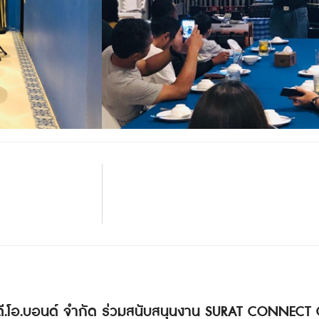
 ดี.โอ.บอนด์ จำกัด ร่วมสนับสนุนงาน SURAT CONNECT