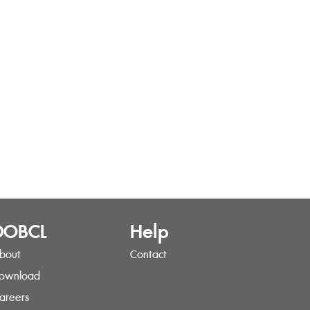
DOBCL
Help
bout
Contact
ownload
areers