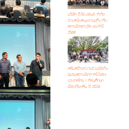
บริษัท ดี.โอ.บอนด์ จำกัด
ร่วมสนับสนุนงานมุทิตาจิต
สถาปนิกอาวุโส ประจำปี
2569
เสริมสร้างความร่วมมือกับ
ชุมชนสถาปนิกภาคใต้ของ
ประเทศไทย | ทัศนศึกษา
เมืองกุ้ยหลิน ปี 2026