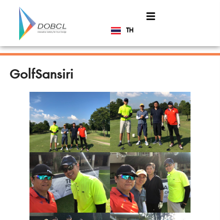
TH
EN
GolfSansiri