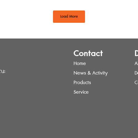
Load More
Contact
Home
A
รณะ
News & Activity
D
Products
C
Service