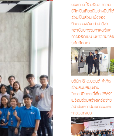
บริษัท ดี.โอ.บอนด์ จำกัด
รู้สึกเป็นเกียรติอย่างยิ่งที่ได้
ร่วมเป็นส่วนหนึ่งของ
กิจกรรมของ สาขาวิชา
สถาปัตยกรรมศาสตร์และ
การออกแบบ มหาวิทยาลัย
วลัยลักษณ์
บริษัท ดี.โอ.บอนด์ จำกัด
ร่วมสนับสนุนงาน
“สถาปนิกกระบี่เริ่ด 2569”
พร้อมร่วมสร้างเครือข่าย
วิชาชีพสถาปัตยกรรมและ
การออกแบบ