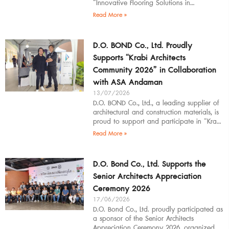
“Innovative Flooring Solutions in
Architectural Design” to students,
Read More »
introducing modern
D.O. BOND Co., Ltd. Proudly
Supports “Krabi Architects
Community 2026” in Collaboration
with ASA Andaman
13/07/2026
D.O. BOND Co., Ltd., a leading supplier of
architectural and construction materials, is
proud to support and participate in “Krabi
Architects Community 2026”, organized by
Read More »
D.O. Bond Co., Ltd. Supports the
Senior Architects Appreciation
Ceremony 2026
17/06/2026
D.O. Bond Co., Ltd. proudly participated as
a sponsor of the Senior Architects
Appreciation Ceremony 2026, organized