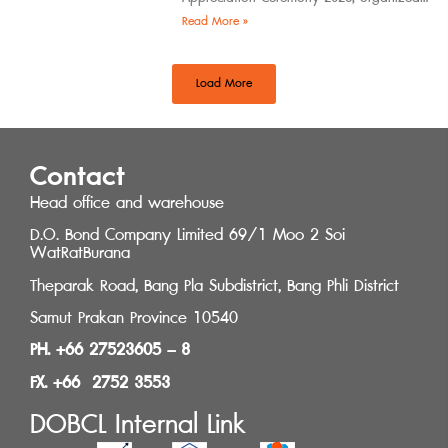
by the Southern Regional Architect
Read More »
Committee under the
Load More
Contact
Head office and warehouse
D.O. Bond Company Limited 69/1 Moo 2 Soi
WatRatBurana
Theparak Road, Bang Pla Subdistrict, Bang Phli District
Samut Prakan Province 10540
PH. +66 27523605 – 8
FX. +66 2752 3553
DOBCL Internal Link