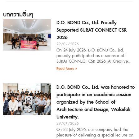
บทความอื่นๆ
D.O. BOND Co., Ltd. Proudly
Supported SURAT CONNECT CSR
2026
29/07/2026
On 24 July 2026, D.O. BOND Co., Ltd.
proudly participated as a sponsor of
SURAT CONNECT CSR 2026: AI Creative
Workflow at Surat Thani Technical
Read More »
D.O. BOND Co., Ltd. was honored to
participate in an academic session
organized by the School of
Architecture and Design, Walailak
University.
29/07/2026
On 23 July 2026, our company had the
pleasure of delivering a special lecture on