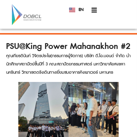
EN
TH
PSU@King Power Mahanakhon #2
คุณเกียรตินันท์ วิจิตรประไพ(กรรมการผู้จัดการ) บริษัท ดี.โอ.บอนด์ จำกัด นำ
นักศึกษาสถาปัตย์ชั้นปีที่ 3 คณะสถาปัตยกรรมศาสตร์ มหาวิทยาลัยสงขลา
นครินทร์ วิทยาเขตตรังเดินทางเยี่ยมชมอาคารคิงเพาเวอร์ มหานคร