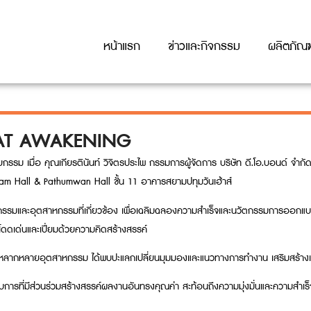
หน้าแรก
ข่าวและกิจกรรม
ผลิตภัณฑ
EAT AWAKENING
ยกรรม เมื่อ คุณเกียรตินันท์ วิจิตรประไพ กรรมการผู้จัดการ บริษัท ดี.โอ.บอนด์ จำกั
Siam Hall & Pathumwan Hall ชั้น 11 อาคารสยามปทุมวันเฮ้าส์
มและอุตสาหกรรมที่เกี่ยวข้อง เพื่อเฉลิมฉลองความสำเร็จและนวัตกรรมการออกแบบที
โดดเด่นและเปี่ยมด้วยความคิดสร้างสรรค์
กหลากหลายอุตสาหกรรม ได้พบปะแลกเปลี่ยนมุมมองและแนวทางการทำงาน เสริมสร้างเครือ
มีส่วนร่วมสร้างสรรค์ผลงานอันทรงคุณค่า สะท้อนถึงความมุ่งมั่นและความสำเร็จที่น