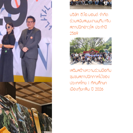
บริษัท ดี.โอ.บอนด์ จำกัด
ร่วมสนับสนุนงานมุทิตาจิต
สถาปนิกอาวุโส ประจำปี
2569
เสริมสร้างความร่วมมือกับ
ชุมชนสถาปนิกภาคใต้ของ
ประเทศไทย | ทัศนศึกษา
เมืองกุ้ยหลิน ปี 2026