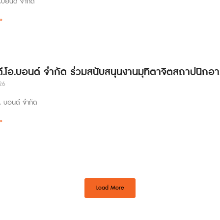
อ.บอนด์ จำกัด
»
 ดี.โอ.บอนด์ จำกัด ร่วมสนับสนุนงานมุทิตาจิตสถาปนิกอา
26
อ. บอนด์ จำกัด
»
Load More