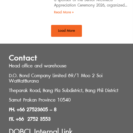
Appreciation Ceremony 2026, organized
by the Southern Regional Architect
Read More »
Committee under the
Load More
Contact
Head office and warehouse
D.O. Bond Company Limited 69/1 Moo 2 Soi
WatRatBurana
Theparak Road, Bang Pla Subdistrict, Bang Phli District
Samut Prakan Province 10540
PH. +66 27523605 – 8
FX. +66 2752 3553
DOBCL Internal Link