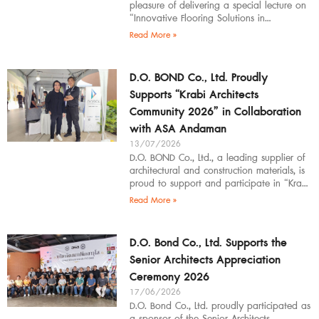
pleasure of delivering a special lecture on
“Innovative Flooring Solutions in
Architectural Design” to students,
Read More »
introducing modern
D.O. BOND Co., Ltd. Proudly
Supports “Krabi Architects
Community 2026” in Collaboration
with ASA Andaman
13/07/2026
D.O. BOND Co., Ltd., a leading supplier of
architectural and construction materials, is
proud to support and participate in “Krabi
Architects Community 2026”, organized by
Read More »
D.O. Bond Co., Ltd. Supports the
Senior Architects Appreciation
Ceremony 2026
17/06/2026
D.O. Bond Co., Ltd. proudly participated as
a sponsor of the Senior Architects