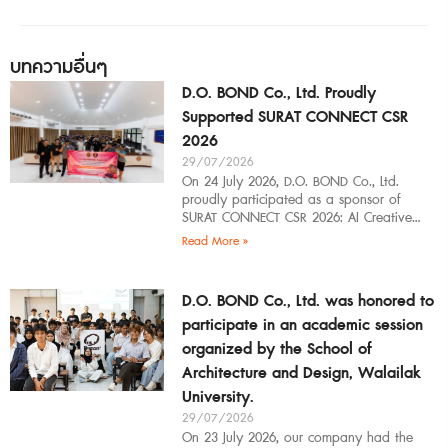
บทความอื่นๆ
D.O. BOND Co., Ltd. Proudly
Supported SURAT CONNECT CSR
2026
29/07/2026
On 24 July 2026, D.O. BOND Co., Ltd.
proudly participated as a sponsor of
SURAT CONNECT CSR 2026: AI Creative
Workflow at Surat Thani Technical
Read More »
D.O. BOND Co., Ltd. was honored to
participate in an academic session
organized by the School of
Architecture and Design, Walailak
University.
29/07/2026
On 23 July 2026, our company had the